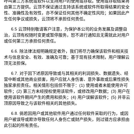
呼叫第三方系统或软件以支持用户的使用或存取。使用或存取结果将
由第三方提供。云顶不保证通过支持该系统或软件所取得结果的安全
性、准确性及有效性，亦不保证任何其他不确定性风险；如果因此产
生任何争议或损失，云顶将不承担任何责任。
6.5 云顶特别敬请客户注意，为保护本公司的业务发展及调整自
治，云顶有权随时变更或暂停服务，恕不进行通知且无需就此对用户
或任何第三方承担任何责任。
6.6. 除法律法规明确规定者外，我们将尽力确保该软件和相关技
术与信息安全、有效、准确及可靠；基于现有技术限制，用户理解云
顶无法担保。
6.7. 对于因下述原因导致或与其相关的利润损失、数据遗失、经
营中断或其他商业损害，用户应就人身伤害、意外事故或后果性损失
独家承担责任。相关情形包括但不限于：(1) 使用或者未能使用许可
软件；(2) 第三方未经授权使用该软件，或修改用户数据；(3) 用户在
使用该软件期间产生的费用和损失；(4) 用户误解该软件；(5) 并非云
顶原因导致之与该软件相关的其他损失。
6.8. 倘若因用户或其他软件用户通过任何软件采取的行为，或因
用户被误导或欺诈导致任何人身伤亡或财产损失，则过错方应承担由
此引起的所有责任。