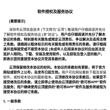
软件授权及服务协议
[
重要提示
]
深圳市云顶信息技术 (下文称为“云顶”) 敬请用户仔细阅读并充分
了解软件授权及服务协议;(本“协议”)。
用户应仔细阅读并充分了解本
协议的条款，特别是有关豁免或限定
云顶
责任、争议解决及适用法律
之条款。请细阅以粗体标示的有关豁免或有限责任的条款。请仔细阅
读并选择接受或不接受本协议
(
未成年人在阅读本协议时应由其法定
监护人陪同
)
。下载、安装及使用软件，以及获取及登入您的账户，
即表示您同意接受本协议并受其条款约束。
云顶
保留修改本协议的权利。本协议的条款如有更新，将于官方
网站或软件上公布，自发布日起生效。
用户可在网站重新下载及安装
软件，或检视本协议的最新版本。
云顶
修改本协议条款后，如果您不
接受修改后的条款，请立即停止使用由
云顶
提供的“
欧可林APP
”软件
及服务；用户继续使用
云顶
提供的“
欧可林APP
”软件及服务将被视为
接受本协议的修订条款。
1.
一般条款