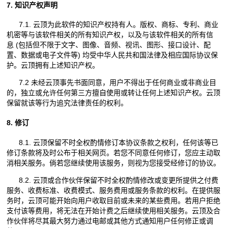
7. 知识产权声明
7.1. 云顶为此软件的知识产权持有人。版权、商标、专利、商业
机密等与该软件相关的所有知识产权，以及与该软件相关的所有信
息 (包括但不限于文字、图像、音频、视讯、图形、接口设计、配
置、数据或电子文件等) 均受中华人民共和国法律及相应国际协议保
护。云顶拥有上述知识产权。
7.2 未经云顶事先书面同意，用户不得出于任何商业或非商业目
的，独立或允许任何第三方擅自使用或转让任何上述知识产权。云顶
保留就该等行为追究法律责任的权利。
8. 修订
8.1. 云顶保留不时全权酌情修订本协议条款之权利，任何该等已
修订条款将及时公布于相关网页。若您不同意任何修订，您应主动取
消相关服务。倘若您继续使用该服务，则视为您接受经修订的协议。
8.2. 云顶或合作伙伴保留不时全权酌情修改或变更所提供之付费
服务、收费标准、收费模式、服务费用或服务条款的权利。在提供服
务时，云顶可能开始向用户收取目前或未来的某些费用。若用户拒绝
支付该等费用，将无法在开始计费之后继续使用相关服务。云顶及合
作伙伴将尽其最大努力通过电邮或其他方式通知用户任何修正或调